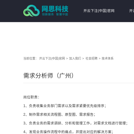
开云下注(中国)官网
开云下注(中国)官网
开
当前位置：
开云下注(中国)官网
>
加入我们
>
社会招聘
>
技术体系
需求分析师（广州）
岗位职责：
1、负责收集业务部门需求以及需求紧要优先级排序；
2、制作需求相关流程图、原型图、需求报告；
3、负责业务的需求调研、分析和管理工作，对需求文档进行管理；
4、发现业务操作流程中的痛点，并提出对应的解决方案；