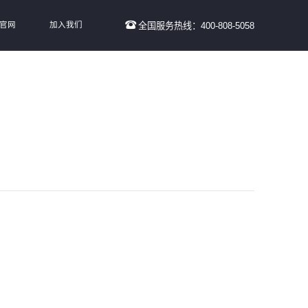
)官网
加入我们
全国服务热线：400-808-5058