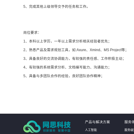
5、完成其他上级领导交予的任务和工作。
岗位要求：
1、本科以上学历，一年以上需求分析相关经验者优先；
2、熟悉产品及需求规划工具，如:Axure、Xmind、MS Project等；
3、具备良好的交流协调能力，有较强的责任感、工作积极主动；
4、有较强的系统需求分析、文档编写能力、沟通能力；
5、具备与多团队合作的经验，良好团队协作精神；
产品与解决方案
服务
人工智能
服务级