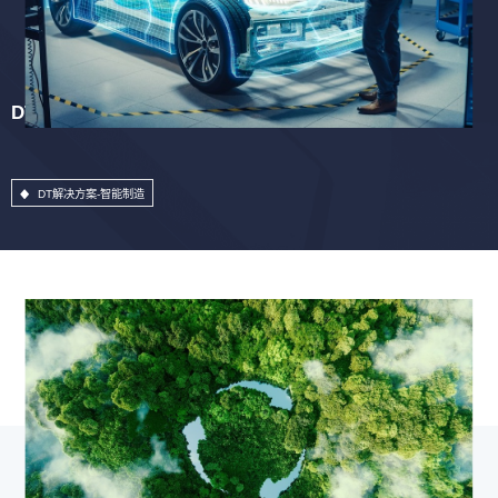
DT解决方案-智能制造
DT解决方案-智能制造