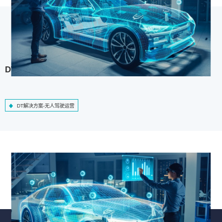
DT解决方案-无人驾驶运营
DT解决方案-无人驾驶运营