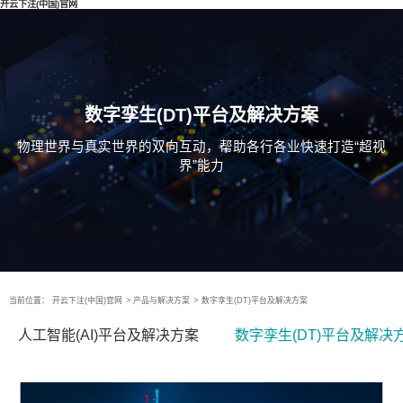
开云下注(中国)官网
数字孪生(DT)平台及解决方案
物理世界与真实世界的双向互动，帮助各行各业快速打造“超视
界”能力
当前位置：
开云下注(中国)官网
>
产品与解决方案
>
数字孪生(DT)平台及解决方案
人工智能(AI)平台及解决方案
数字孪生(DT)平台及解决