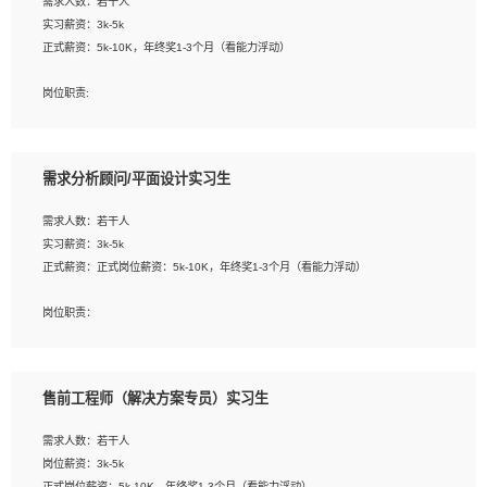
需求人数：若干人
1. 熟悉 Javascript, CSS, HTML, Vue, Git;
实习薪资：3k-5k
2. 熟悉前端常用框架, 能独立完成设计给予的 UI 效果;
正式薪资：5k-10K，年终奖1-3个月（看能力浮动）
3. 有良好的代码习惯, 低级错误出现频率低;
4. 具备优秀的沟通和协调能力，能承受比较大的工作压力;
岗位职责:
5. 自我驱动力强, 能自主学习新知识新技术, 并具有较强的自学能力;
1. 为企业客户提供软件技术服务。包括安装、升级、配置、调优、故障诊断等工
6. 了解前端设计及后端开发, 可快速和同事对接工作;
作；
7. 了解或熟悉 WebGL 及相关框架优先。
2. 在此基础上，并能为客户提供客户化技术支持方案，提升软件使用效率与价值。
需求分析顾问/平面设计实习生
任职要求:
需求人数：若干人
1. 计算机专业相关背景；
实习薪资：3k-5k
2. 自我学习和动手能力强，对操作系统、数据库有一定基础和兴趣；
正式薪资：正式岗位薪资：5k-10K，年终奖1-3个月（看能力浮动）
3.沟通能力强、有基础客户服务意识。
岗位职责：
1、 沟通客户需求，分析其实施的可行性，辅助项目经理完成展示策划、设计；
2、 把握设计时间节点，控制设计进度，完成展示设计任务；
3、配合平面设计师完成项目最终的整体汇报方案；参与项目例会，项目完工总结报
售前工程师（解决方案专员）实习生
告，设计项目文件管理和资料库维护；
4、 创新设计表现形式，优化流程、提高设计工作效率；
需求人数：若干人
5、 设计内容包括但不限于：展厅/博物馆/展馆的规划与空间设计，人机界面设计，
岗位薪资：3k-5k
标志及吉祥物设计，效果图后期处理等。
正式岗位薪资：5k-10K，年终奖1-3个月（看能力浮动）