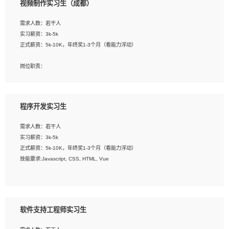
视频制作实习生（成都）
告，设计项目文件管理和资料库维护；
4、 创新设计表现形式，优化流程、提高设计工作效率；
需求人数：若干人
5、 设计内容包括但不限于：展厅/博物馆/展馆的规划与空间设计，人机界面设计，
实习薪资：3k-5k
标志及吉祥物设计，效果图后期处理等。
正式薪资：5k-10K，年终奖1-3个月（看能力浮动）
岗位要求：
岗位职责：
1、艺术设计类相关专业；
1、各类企业宣传片视频的剪辑和片头片尾包装；
2、热爱展览展示设计工作，熟悉行业动向，设计专业知识和产品专业知识；
2、广告片的后期剪辑与整体特效合成；
3、具有良好的人际沟通、准确判断客户需求并执行的能力、较强的团队合作能力和
3、特效及动画制作并了解后期合成软件。
服务意识。
程序开发实习生
岗位要求：
需求人数：若干人
1、热爱影视，责任心强，有强烈的兴趣和后期制作的主观能动性；
实习薪资：3k-5k
2、熟练使用After Effect、Photo Shop、熟练掌握视频剪辑和特效包装软件；
正式薪资：5k-10K，年终奖1-3个月（看能力浮动）
3、能对影片后期进行整体调色控制，具备一定审美感；
技能要求:Javascript, CSS, HTML, Vue
4、在剪辑上会思考，有一定编导思维；
5、踏实， 勤奋，愿意在工作中不断学习，提高自我；
工作职责：
6、能与同事友好相处。
1. 负责公司的前端项目的开发;
2. 负责公司已有项目的维护及迭代;
软件支持工程师实习生
工作要求: