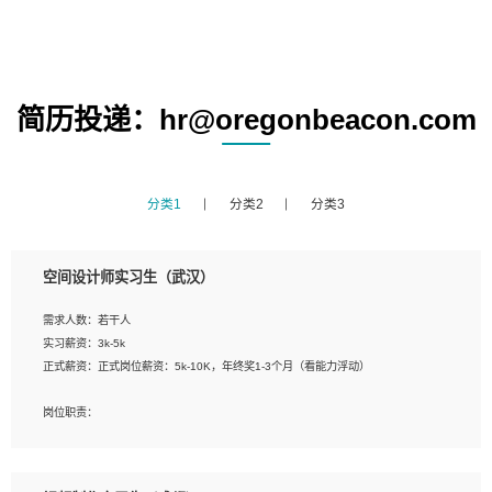
简历投递：hr@oregonbeacon.com
分类1
分类2
分类3
空间设计师实习生（武汉）
需求人数：若干人
实习薪资：3k-5k
正式薪资：正式岗位薪资：5k-10K，年终奖1-3个月（看能力浮动）
岗位职责：
1、 沟通客户需求，分析其实施的可行性，辅助项目经理完成展示策划、设计；
2、 把握设计时间节点，控制设计进度，完成展示设计任务；
3、配合平面设计师完成项目最终的整体汇报方案；参与项目例会，项目完工总结报