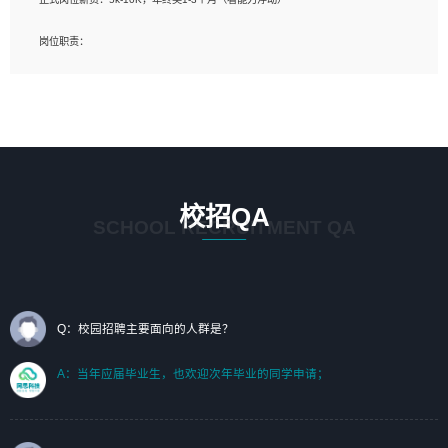
岗位要求：
岗位职责：
1、艺术设计类相关专业；（其中需求分析顾问不限专业）
1、完成主要工作：项目解决方案策划与编写，项目投标方案编写、项目申报方案编
2、热爱展览展示设计工作，熟悉行业动向，设计专业知识和产品专业知识；
写；
3、具有良好的人际沟通、准确判断客户需求并执行的能力、较强的团队合作能力和
2、人才队伍建设：完善SPL人才沉淀，积聚力量，为公司各省项目打单提供全面支
服务意识。
撑。
任职要求：
1. 熟悉 Javascript, CSS, HTML, Vue, Git;
校招QA
2. 熟悉 前端常用框架, 能独立完成设计给予的 UI 效果;
SCHOOL RECRUITMENT QA
3. 有良好的代码习惯, 低级错误出现频率低;
4. 具备优秀的沟通和协调能力，能承受比较大的工作压力;
5. 自我驱动力强, 能自主学习新知识新技术, 并具有较强的自学能力;
6. 了解前端设计及后端开发, 可快速和同事对接工作;
7. 了解或熟悉 WebGL 及相关框架优先。
Q：校园招聘主要面向的人群是？
（岗位人员专职于行业应用解决方案、项目申报方案、投标方案的策划编写）
A：当年应届毕业生，也欢迎次年毕业的同学申请；