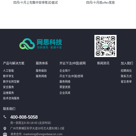
四月/十月上旬集中安排笔试/面试
四月/十月底offer发放
产品与解决方案
服务体系
开云下注(中国)官网
新闻资讯
加入我们
人工智能
服务级别
企业简介
招聘岗位
数字孪生
服务网络
开云下注(中国)官网
联系方式
数字化转型解
服务网络
留言表单
安全服务
荣誉资质
运维服务
企业风采
技术咨询服务
联系我们
400-808-5058
周一到周五9:30-18:00 (北京时间）
广州市黄埔区科学大道18号芯大厦B2栋1-2层
商务合作: marketing@oregonbeacon.com