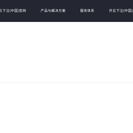
云下注(中国)官网
产品与解决方案
服务体系
开云下注(中国