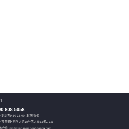
们
00-808-5058
到周五9:30-18:00 (北京时间）
州市黄埔区科学大道18号芯大厦B2栋1-2层
合作: marketing@oregonbeacon.com